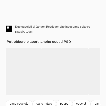
Due cuccioli di Golden Retriever che indossano sciarpe
rawpixel.com
Potrebbero piacerti anche questi PSD
cane cucciolo
cane natale
puppy
cuccioli
cane se