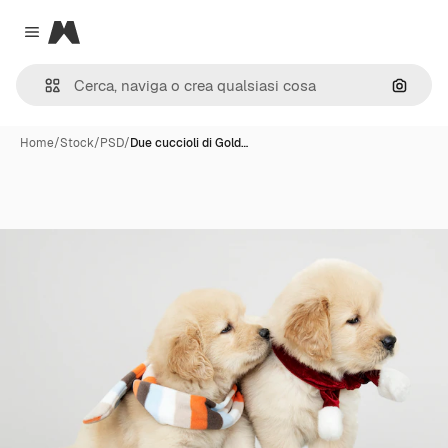
Magnific
Close menu
Cerca 
Home
/
Stock
/
PSD
/
Due cuccioli di Gold…