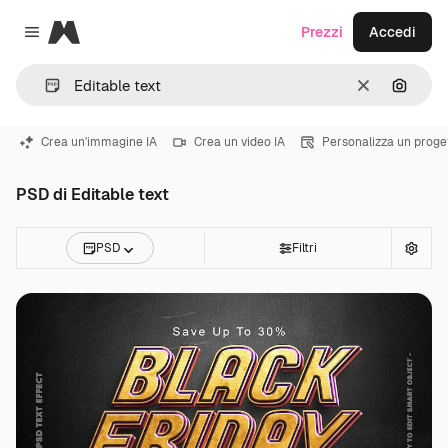
Magnific
Prezzi
Accedi
Close menu
Cancella
Cerca 
Crea un'immagine IA
Crea un video IA
Personalizza un proge
PSD di Editable text
PSD
Filtri