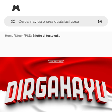
Magnific
Close menu
Cerca 
Home
/
Stock
/
PSD
/
Effetto di testo edi…