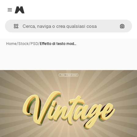
Magnific
Close menu
Cerca 
Home
/
Stock
/
PSD
/
Effetto di testo mod…