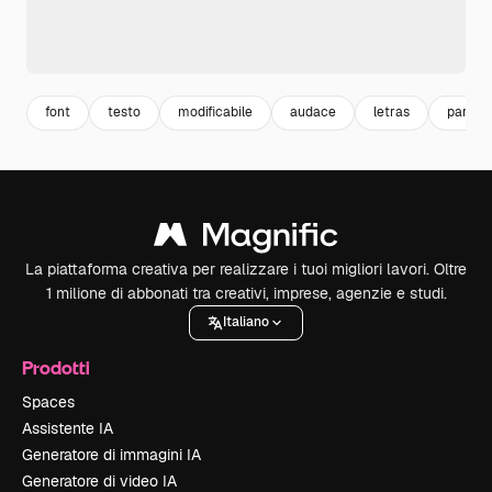
font
testo
modificabile
audace
letras
parola 
La piattaforma creativa per realizzare i tuoi migliori lavori. Oltre
1 milione di abbonati tra creativi, imprese, agenzie e studi.
Italiano
Prodotti
Spaces
Assistente IA
Generatore di immagini IA
Generatore di video IA