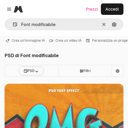
Magnific
Prezzi
Accedi
Close menu
Cancella
Cerca 
Crea un'immagine IA
Crea un video IA
Personalizza un proge
PSD di Font modificabile
PSD
Filtri