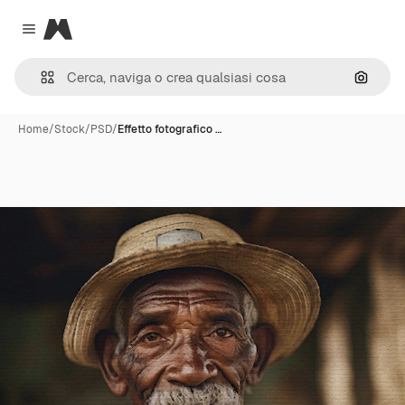
Magnific
Close menu
Cerca 
Home
/
Stock
/
PSD
/
Effetto fotografico …