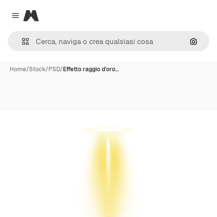
Magnific
Close menu
Cerca 
Home
/
Stock
/
PSD
/
Effetto raggio d'oro…