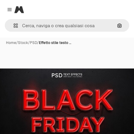
Magnific
Close menu
Cerca 
Home
/
Stock
/
PSD
/
Effetto stile testo …