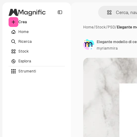
Crea
Home
/
Stock
/
PSD
/
Elegante mo
Home
Ricerca
Elegante modello di cer
myriammira
Stock
Esplora
Strumenti