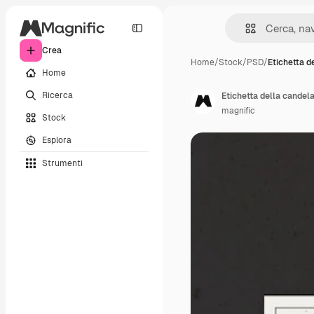
Crea
Home
/
Stock
/
PSD
/
Etichetta d
Home
Ricerca
Etichetta della candel
magnific
Stock
Esplora
Strumenti