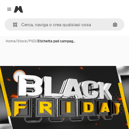
Magnific
Close menu
Cerca 
Home
/
Stock
/
PSD
/
Etichetta psd campag…