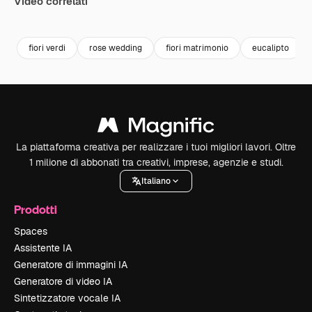
Video correlati
Premium
Premium
Premium
Premium
fiori verdi
rose wedding
fiori matrimonio
eucalipto
La piattaforma creativa per realizzare i tuoi migliori lavori. Oltre
1 milione di abbonati tra creativi, imprese, agenzie e studi.
Italiano
Prodotti
Spaces
Assistente IA
Generatore di immagini IA
Generatore di video IA
Sintetizzatore vocale IA