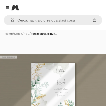
Magnific
Close menu
Cerca 
Home
/
Stock
/
PSD
/
Foglie carta d'invit…