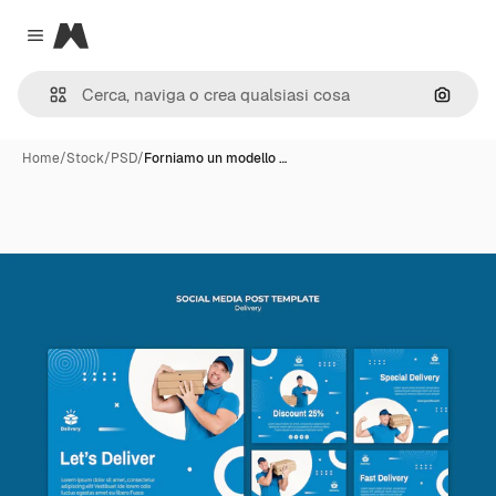
Magnific
Close menu
Cerca 
Home
/
Stock
/
PSD
/
Forniamo un modello …