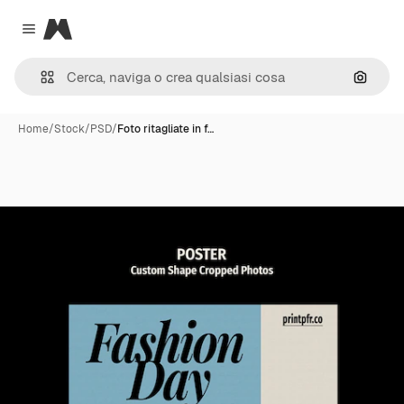
Magnific
Close menu
Cerca 
Home
/
Stock
/
PSD
/
Foto ritagliate in f…