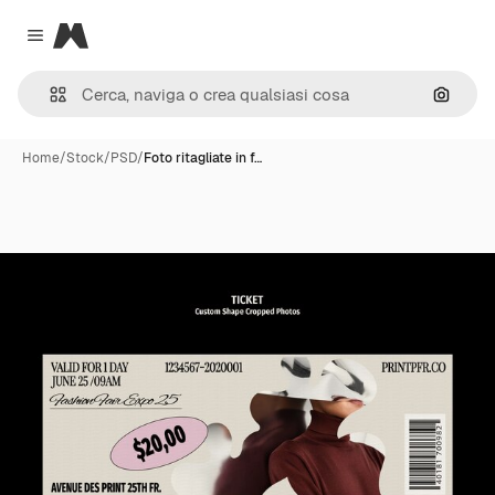
Magnific
Close menu
Cerca 
Home
/
Stock
/
PSD
/
Foto ritagliate in f…