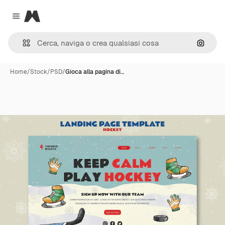
Magnific
Close menu
Cerca 
Home
/
Stock
/
PSD
/
Gioca alla pagina di…