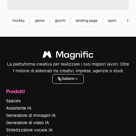
hockey
game
giochi
landing page
sport
temp
La piattaforma creativa per realizzare i tuoi migliori lavori. Oltre
1 milione di abbonati tra creativi, imprese, agenzie e studi.
Italiano
Prodotti
Spaces
Assistente IA
Generatore di immagini IA
Generatore di video IA
Sintetizzatore vocale IA