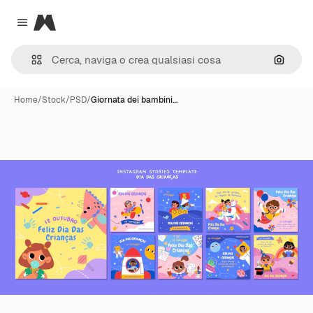
Magnific
Close menu
Cerca 
Home
/
Stock
/
PSD
/
Giornata dei bambini…