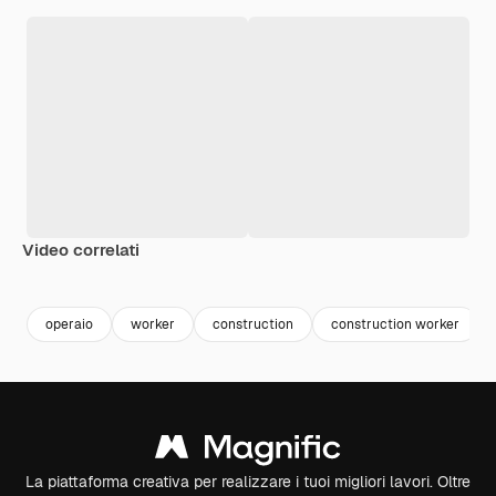
Video correlati
Premium
Premium
Generato dall'IA
Premium
Premium
operaio
worker
construction
construction worker
La piattaforma creativa per realizzare i tuoi migliori lavori. Oltre