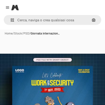
Magnific
Close menu
Cerca 
Home
/
Stock
/
PSD
/
Giornata internazion…