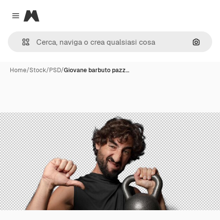
Magnific
Close menu
Cerca 
Home
/
Stock
/
PSD
/
Giovane barbuto pazz…