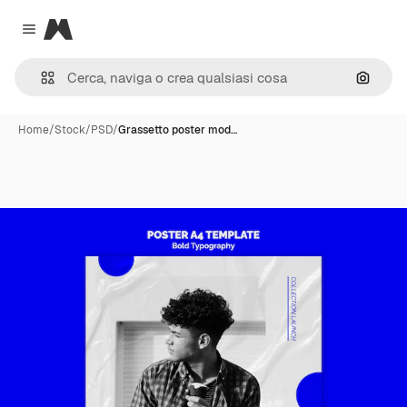
Magnific
Close menu
Cerca 
Home
/
Stock
/
PSD
/
Grassetto poster mod…