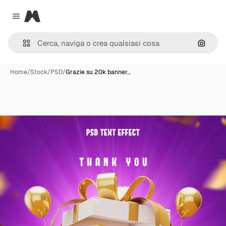
Magnific
Close menu
Cerca 
Home
/
Stock
/
PSD
/
Grazie su 20k banner…