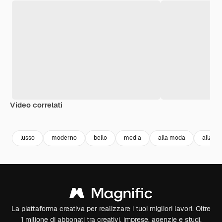
Video correlati
Premium
Premium
Premium
Premium
lusso
moderno
bello
media
alla moda
alla m
La piattaforma creativa per realizzare i tuoi migliori lavori. Oltre
1 milione di abbonati tra creativi, imprese, agenzie e studi.