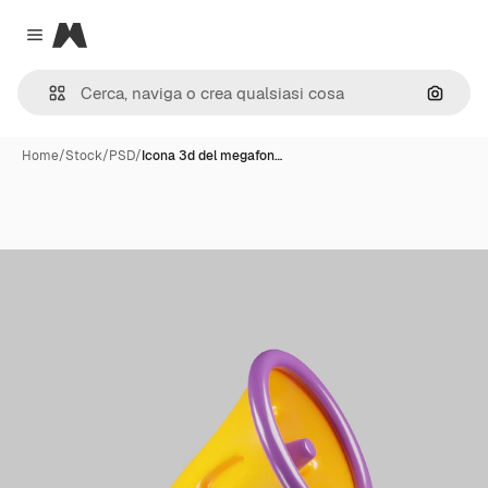
Magnific
Close menu
Cerca 
Home
/
Stock
/
PSD
/
Icona 3d del megafon…