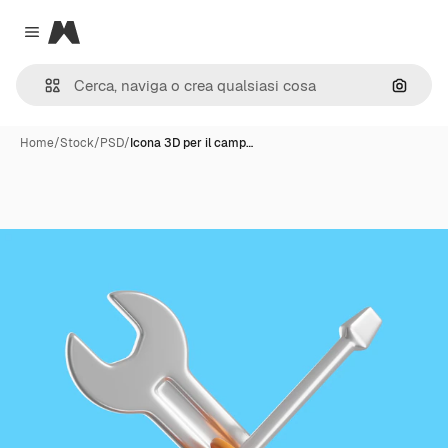
Magnific
Close menu
Cerca 
Home
/
Stock
/
PSD
/
Icona 3D per il camp…