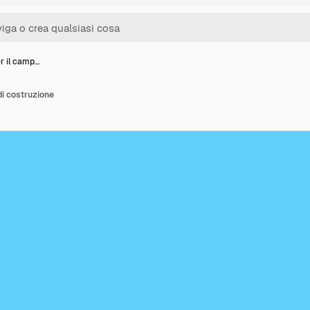
r il camp…
di costruzione