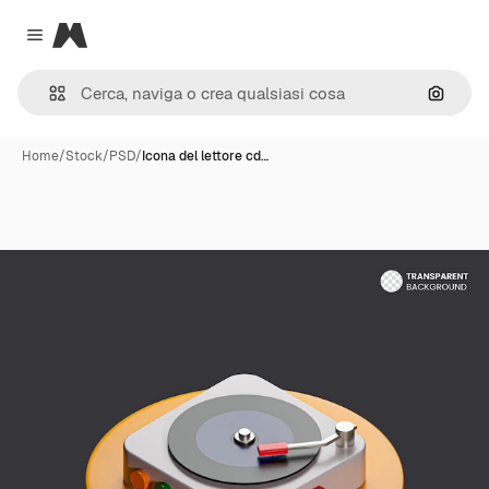
Magnific
Close menu
Cerca 
Home
/
Stock
/
PSD
/
Icona del lettore cd…