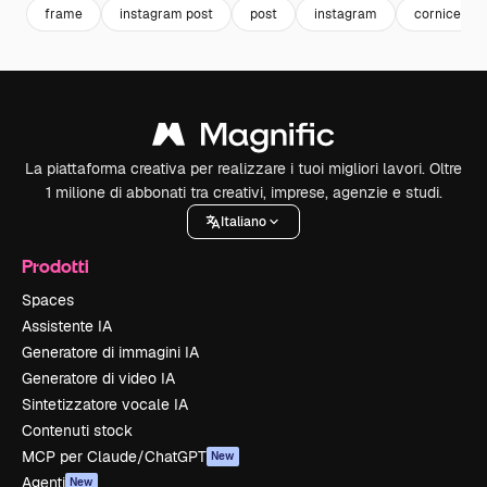
frame
instagram post
post
instagram
cornice di 
La piattaforma creativa per realizzare i tuoi migliori lavori. Oltre
1 milione di abbonati tra creativi, imprese, agenzie e studi.
Italiano
Prodotti
Spaces
Assistente IA
Generatore di immagini IA
Generatore di video IA
Sintetizzatore vocale IA
Contenuti stock
MCP per Claude/ChatGPT
New
Agenti
New