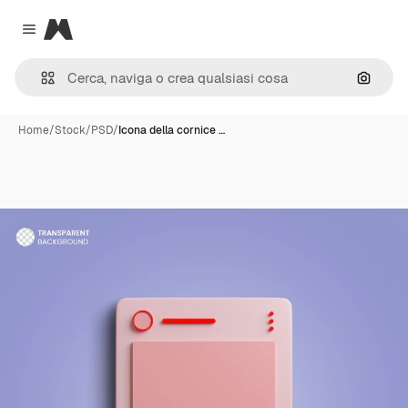
Magnific
Close menu
Cerca 
Home
/
Stock
/
PSD
/
Icona della cornice …