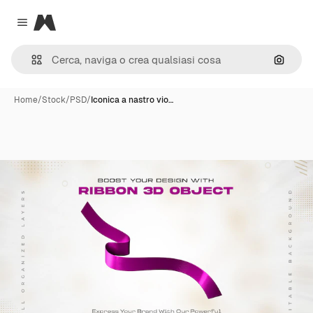
Magnific
Close menu
Cerca 
Home
/
Stock
/
PSD
/
Iconica a nastro vio…