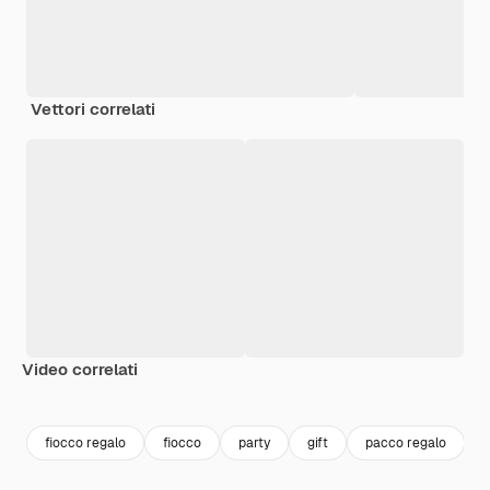
Vettori correlati
Video correlati
Premium
Premium
Premium
Premium
fiocco regalo
fiocco
party
gift
pacco regalo
f