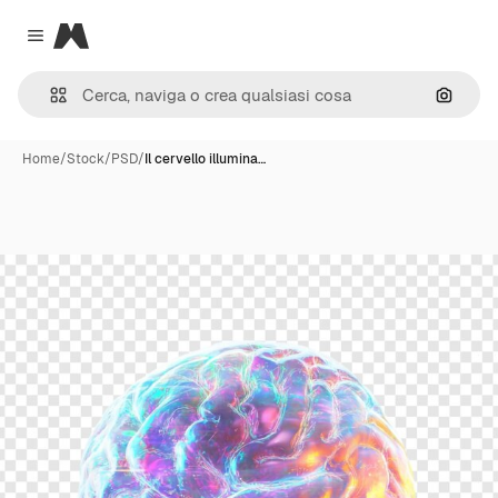
Magnific
Close menu
Cerca 
Home
/
Stock
/
PSD
/
Il cervello illumina…