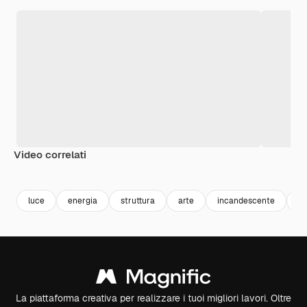
Video correlati
Premium
Premium
Generato dall'IA
Premium
Premium
Generato da
luce
energia
struttura
arte
incandescente
co
La piattaforma creativa per realizzare i tuoi migliori lavori. Oltre