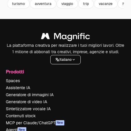
turismo
avventura
viaggio
trip
vacanze
holid
La piattaforma creativa per realizzare i tuoi migliori lavori. Oltre
1 milione di abbonati tra creativi, imprese, agenzie e studi.
Italiano
Prodotti
Spaces
Assistente IA
Generatore di immagini IA
Generatore di video IA
Sintetizzatore vocale IA
Contenuti stock
MCP per Claude/ChatGPT
New
Agenti
New