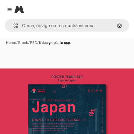
Magnific
Close menu
Cerca 
Home
/
Stock
/
PSD
/
Il design piatto esp…