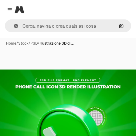
Magnific
Close menu
Cerca 
Home
/
Stock
/
PSD
/
Illustrazione 3D di …