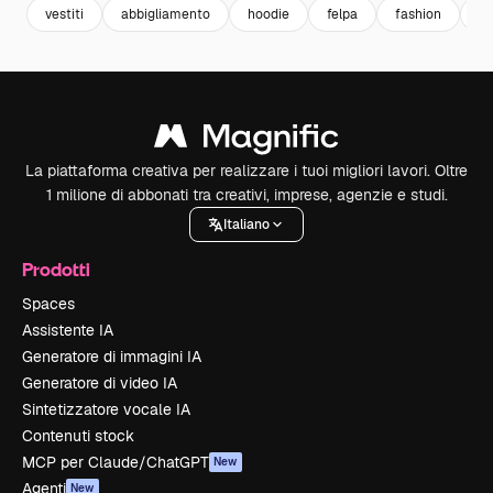
vestiti
abbigliamento
hoodie
felpa
fashion
m
La piattaforma creativa per realizzare i tuoi migliori lavori. Oltre
1 milione di abbonati tra creativi, imprese, agenzie e studi.
Italiano
Prodotti
Spaces
Assistente IA
Generatore di immagini IA
Generatore di video IA
Sintetizzatore vocale IA
Contenuti stock
MCP per Claude/ChatGPT
New
Agenti
New