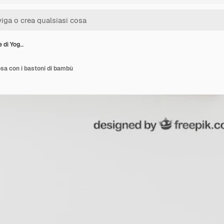
e di Yog…
osa con i bastoni di bambù