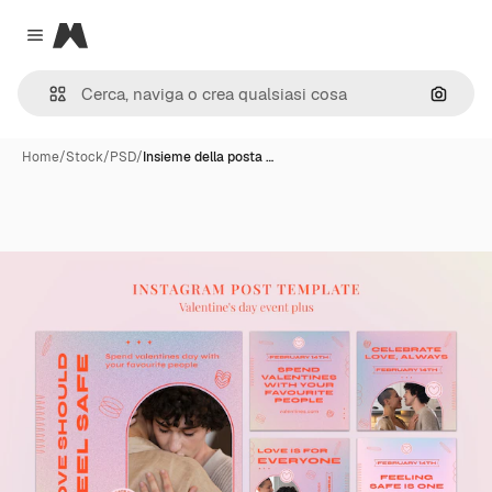
Magnific
Close menu
Cerca 
Home
/
Stock
/
PSD
/
Insieme della posta …