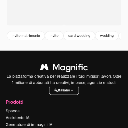
invito matrimonio
invito
card wedding
wedding
ma
La piattaforma creativa per realizzare i tuoi migliori lavori. Oltre
1 milione di abbonati tra creativi, imprese, agenzie e studi.
Italiano
Prodotti
Spaces
Assistente IA
Generatore di immagini IA