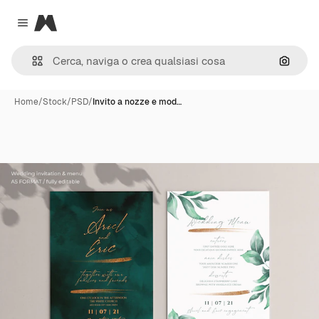
Magnific
Close menu
Cerca 
Home
/
Stock
/
PSD
/
Invito a nozze e mod…