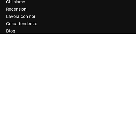
Chi siamo
Recensioni
Lavora con noi
Cerca tendenze
Blog
Eventi
Slidesgo
Vendi i tuoi contenuti
Sala stampa
Cerchi magnific.ai
Contattaci
Assistenza clienti
Instagram
YouTube
LinkedIn
TikTok
Discord
X