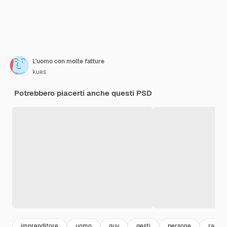
L'uomo con molte fatture
kues
Potrebbero piacerti anche questi PSD
imprenditore
uomo
guy
gesti
persone
ragaz