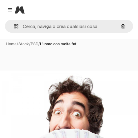
Magnific
Close menu
Cerca 
Home
/
Stock
/
PSD
/
L'uomo con molte fat…