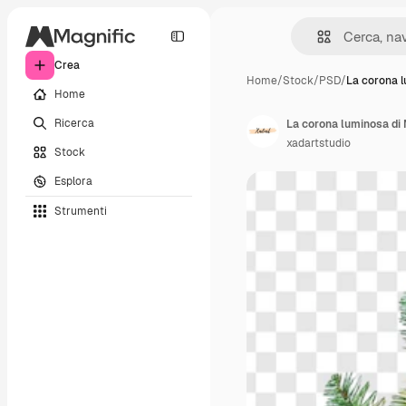
Crea
Home
/
Stock
/
PSD
/
La corona 
Home
Ricerca
La corona luminosa di N
xadartstudio
Stock
Esplora
Strumenti