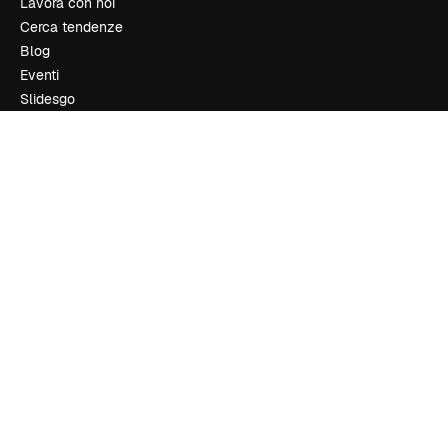
Lavora con noi
Cerca tendenze
Blog
Eventi
Slidesgo
Vendi i tuoi contenuti
Sala stampa
Cerchi magnific.ai
Contattaci
Assistenza clienti
Instagram
YouTube
LinkedIn
TikTok
Discord
X
Reddit