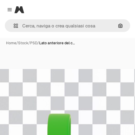
Magnific
Close menu
Cerca 
Home
/
Stock
/
PSD
/
Lato anteriore del c…