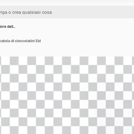
iore dell…
atola di cioccolatini Eid