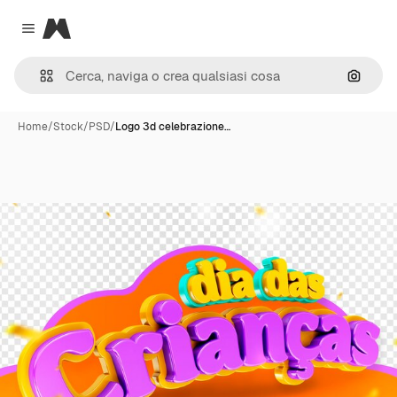
Magnific
Close menu
Cerca 
Home
/
Stock
/
PSD
/
Logo 3d celebrazione…