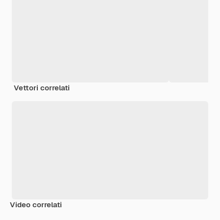
Vettori correlati
Video correlati
Premium
Premium
Generato dall'IA
Premium
Premium