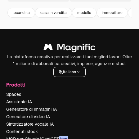
locandina
casa in vendita
modello
immobiliare
pos
La piattaforma creativa per realizzare i tuoi migliori lavori. Oltre
1 milione di abbonati tra creativi, imprese, agenzie e studi.
Italiano
Prodotti
Spaces
Assistente IA
Generatore di immagini IA
Generatore di video IA
Sintetizzatore vocale IA
Contenuti stock
New