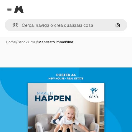
Magnific
Close menu
Cerca 
Home
/
Stock
/
PSD
/
Manifesto immobiliar…