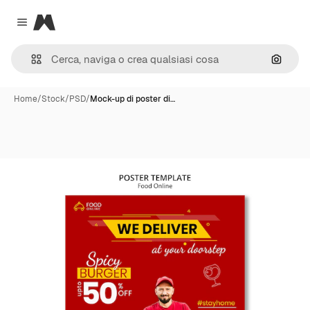
Magnific
Close menu
Cerca 
Home
/
Stock
/
PSD
/
Mock-up di poster di…