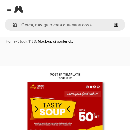
Magnific
Close menu
Cerca 
Home
/
Stock
/
PSD
/
Mock-up di poster di…