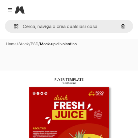
Magnific
Close menu
Cerca 
Home
/
Stock
/
PSD
/
Mock-up di volantino…