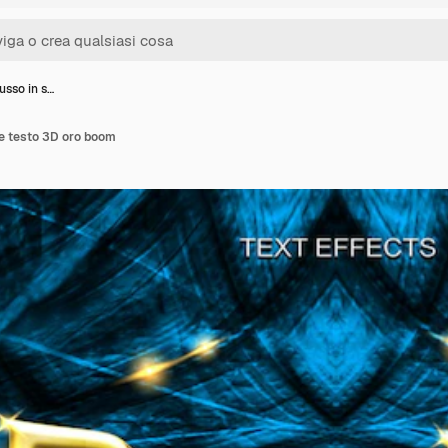
usso in s…
le testo 3D oro boom