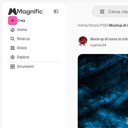
Crea
Home
/
Stock
/
PSD
/
Mockup di l
Home
Ricerca
Mockup di lusso in sti
nuansa34
Stock
Esplora
Strumenti