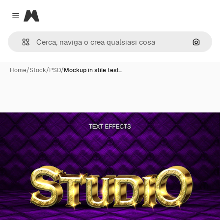
Magnific
Close menu
Cerca 
Home
/
Stock
/
PSD
/
Mockup in stile test…