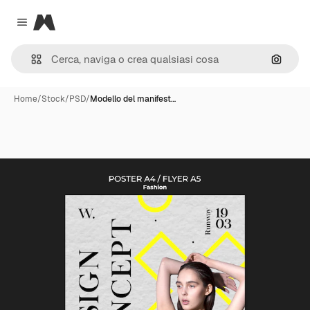
Magnific
Close menu
Cerca 
Home
/
Stock
/
PSD
/
Modello del manifest…