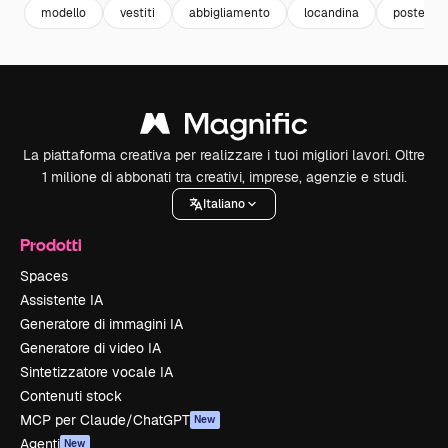
modello
vestiti
abbigliamento
locandina
poster te
La piattaforma creativa per realizzare i tuoi migliori lavori. Oltre
1 milione di abbonati tra creativi, imprese, agenzie e studi.
Italiano
Prodotti
Spaces
Assistente IA
Generatore di immagini IA
Generatore di video IA
Sintetizzatore vocale IA
Contenuti stock
MCP per Claude/ChatGPT
New
Agenti
New