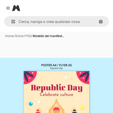
Magnific
Close menu
Cerca 
Home
/
Stock
/
PSD
/
Modello del manifest…