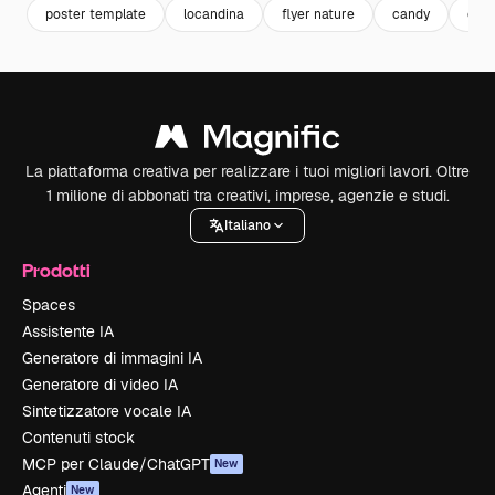
poster template
locandina
flyer nature
candy
car
La piattaforma creativa per realizzare i tuoi migliori lavori. Oltre
1 milione di abbonati tra creativi, imprese, agenzie e studi.
Italiano
Prodotti
Spaces
Assistente IA
Generatore di immagini IA
Generatore di video IA
Sintetizzatore vocale IA
Contenuti stock
MCP per Claude/ChatGPT
New
Agenti
New