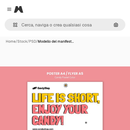
Magnific
Close menu
Cerca 
Home
/
Stock
/
PSD
/
Modello del manifest…