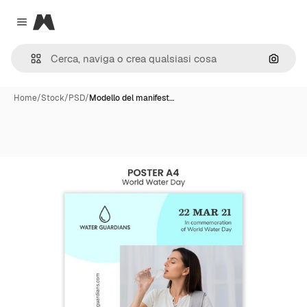
Magnific
Close menu
Cerca 
Home
/
Stock
/
PSD
/
Modello del manifest…