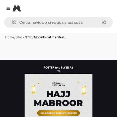
Magnific
Close menu
Cerca 
Home
/
Stock
/
PSD
/
Modello del manifest…