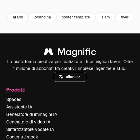
Premium
Premium
Generato dall'IA
Premium
Premium
Generato da
arabo
locandina
poster template
islam
flyer
La piattaforma creativa per realizzare i tuoi migliori lavori. Oltre
1 milione di abbonati tra creativi, imprese, agenzie e studi.
Italiano
Prodotti
Spaces
Assistente IA
Generatore di immagini IA
Generatore di video IA
Sintetizzatore vocale IA
Contenuti stock